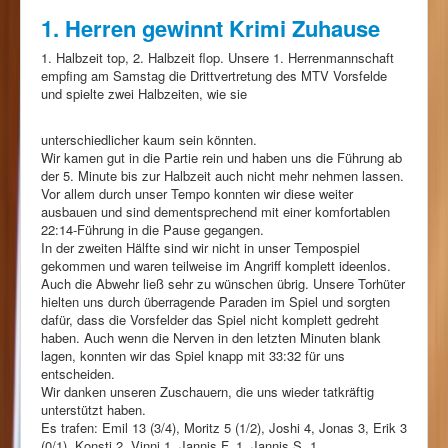
1. Herren gewinnt Krimi Zuhause
1. Halbzeit top, 2. Halbzeit flop. Unsere 1. Herrenmannschaft
empfing am Samstag die Drittvertretung des MTV Vorsfelde
und spielte zwei Halbzeiten, wie sie
unterschiedlicher kaum sein könnten.
Wir kamen gut in die Partie rein und haben uns die Führung ab
der 5. Minute bis zur Halbzeit auch nicht mehr nehmen lassen.
Vor allem durch unser Tempo konnten wir diese weiter
ausbauen und sind dementsprechend mit einer komfortablen
22:14-Führung in die Pause gegangen.
In der zweiten Hälfte sind wir nicht in unser Tempospiel
gekommen und waren teilweise im Angriff komplett ideenlos.
Auch die Abwehr ließ sehr zu wünschen übrig. Unsere Torhüter
hielten uns durch überragende Paraden im Spiel und sorgten
dafür, dass die Vorsfelder das Spiel nicht komplett gedreht
haben. Auch wenn die Nerven in den letzten Minuten blank
lagen, konnten wir das Spiel knapp mit 33:32 für uns
entscheiden.
Wir danken unseren Zuschauern, die uns wieder tatkräftig
unterstützt haben.
Es trafen: Emil 13 (3/4), Moritz 5 (1/2), Joshi 4, Jonas 3, Erik 3
(0/1), Konsti 2, Vinni 1, Jannis F. 1, Jannis S. 1