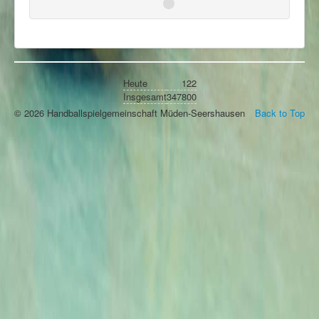
Heute
122
Insgesamt
347800
© 2026 Handballspielgemeinschaft Müden-Seershausen
Back to Top