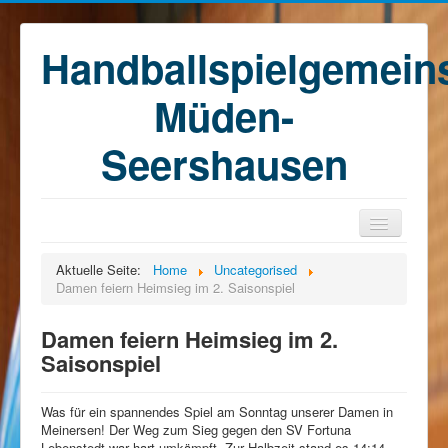
Handballspielgemein
Müden-
Seershausen
Home
Aktuelle Seite:
Home
Uncategorised
Damen feiern Heimsieg im 2. Saisonspiel
Teams
Training
Damen feiern Heimsieg im 2.
Saisonspiel
Kontakt
Förderkreis
Was für ein spannendes Spiel am Sonntag unserer Damen in
Sponsoren
Meinersen! Der Weg zum Sieg gegen den SV Fortuna
Lebenstedt war hart umkämpft. Zur Halbzeit stand es 14:14 –