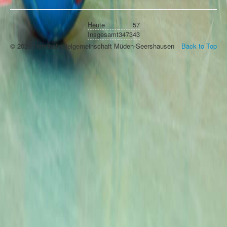
Heute
57
Insgesamt
347343
© 2026 Handballspielgemeinschaft Müden-Seershausen
Back to Top