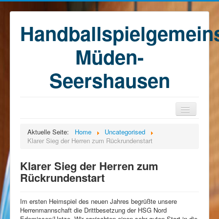
Handballspielgemein
Müden-
Seershausen
Home
Aktuelle Seite:
Home
Uncategorised
Klarer Sieg der Herren zum Rückrundenstart
Teams
Training
Klarer Sieg der Herren zum
Rückrundenstart
Kontakt
Förderkreis
Im ersten Heimspiel des neuen Jahres begrüßte unsere
Sponsoren
Herrenmannschaft die Drittbesetzung der HSG Nord
Edemissen/Uetze. Wir erwischten einen sehr guten Start in die