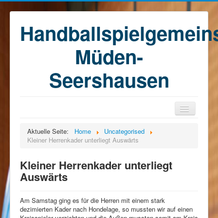
Handballspielgemein
Müden-
Seershausen
Home
Aktuelle Seite:
Home
Uncategorised
Kleiner Herrenkader unterliegt Auswärts
Teams
Training
Kleiner Herrenkader unterliegt
Auswärts
Kontakt
Förderkreis
Am Samstag ging es für die Herren mit einem stark
Sponsoren
dezimierten Kader nach Hondelage, so mussten wir auf einen
Kreisspieler verzichten und die Außen mussten somit am Kreis