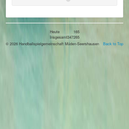
Heute
165
Insgesamt
347265
© 2026 Handballspielgemeinschaft Müden-Seershausen
Back to Top