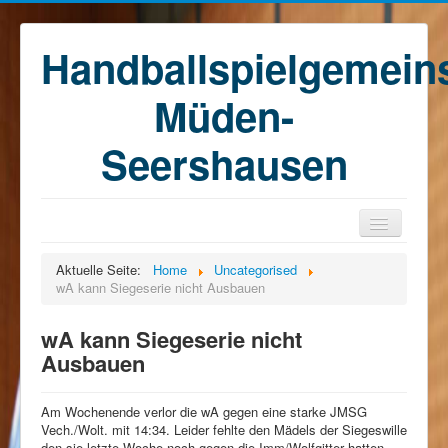
Handballspielgemein
Müden-
Seershausen
Home
Aktuelle Seite:
Home
Uncategorised
wA kann Siegeserie nicht Ausbauen
Teams
Training
wA kann Siegeserie nicht
Ausbauen
Kontakt
Förderkreis
Am Wochenende verlor die wA gegen eine starke JMSG
Sponsoren
Vech./Wolt. mit 14:34. Leider fehlte den Mädels der Siegeswille
den sie letzte Woche noch gegen die Imm/Wolfgitter hatten.