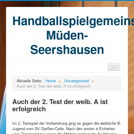
Handballspielgemein
Müden-
Seershausen
Home
Aktuelle Seite:
Home
Uncategorised
Auch der 2. Test der weib. A ist erfolgreich
Teams
Training
Auch der 2. Test der weib. A ist
erfolgreich
Kontakt
Förderkreis
Im 2. Testspiel der Vorbereitung ging es gegen die weibliche B-
Sponsoren
Jugend vom SV Garßen-Celle. Nach den ersten 4 Einheiten
vom Trainingslager waren die Mädels nicht mehr die fittesten