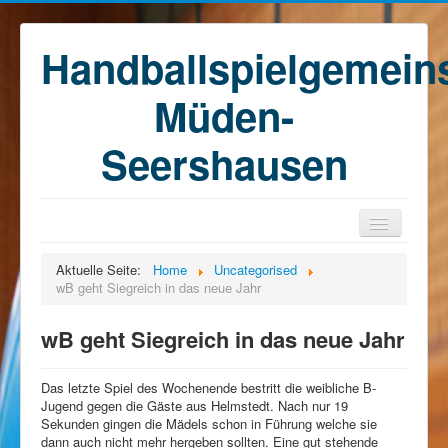
Handballspielgemein
Müden-
Seershausen
Home
Aktuelle Seite:
Home
Uncategorised
wB geht Siegreich in das neue Jahr
Teams
Training
wB geht Siegreich in das neue Jahr
Kontakt
Das letzte Spiel des Wochenende bestritt die weibliche B-
Förderkreis
Jugend gegen die Gäste aus Helmstedt. Nach nur 19
Sekunden gingen die Mädels schon in Führung welche sie
Sponsoren
dann auch nicht mehr hergeben sollten. Eine gut stehende