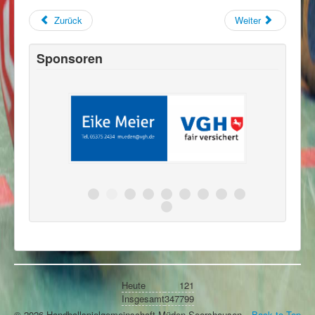
Zurück
Weiter
Sponsoren
Heute
121
Insgesamt
347799
© 2026 Handballspielgemeinschaft Müden-Seershausen
Back to Top