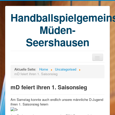
Handballspielgemein
Müden-
Seershausen
Home
Aktuelle Seite:
Home
Uncategorised
mD feiert ihren 1. Saisonsieg
Teams
Training
mD feiert ihren 1. Saisonsieg
Kontakt
Am Samstag konnte auch endlich unsere männliche D-Jugend
Förderkreis
ihren 1. Saisonsieg feiern
Sponsoren