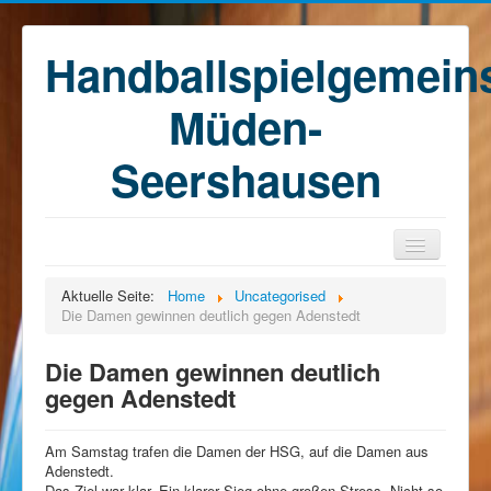
Handballspielgemein
Müden-
Seershausen
Home
Aktuelle Seite:
Home
Uncategorised
Die Damen gewinnen deutlich gegen Adenstedt
Teams
Training
Die Damen gewinnen deutlich
gegen Adenstedt
Kontakt
Förderkreis
Am Samstag trafen die Damen der HSG, auf die Damen aus
Sponsoren
Adenstedt.
Das Ziel war klar. Ein klarer Sieg ohne großen Stress. Nicht so