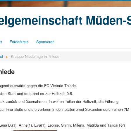
ielgemeinschaft Müden-
kt
Förderkreis
Sponsoren
ed
Knappe Niederlage in Thiede
hiede
gend auswärts gegen die FC Victoria Thiede.
ten Start und so stand es zur Halbzeit 9:5.
rk zurück und übernahmen, in weiten Teilen der Halbzeit, die Führung.
uf ihrer Seite und sie verloren in den letzten zwei Sekunden durch einen 7M
 Lena B.(1), Anne(1), Eva(1), Leonie, Shirin, Milena, Matilda und Talida(Tor)