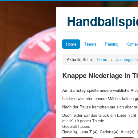
Handballsp
Home
Teams
Training
Konta
Aktuelle Seite:
Home
Uncategoris
Knappe Niederlage in T
Am Samstag spielte unsere weibliche A-Ju
Leider erwischten unsere Mädels keinen gu
Nach der Pause kämpften sie sich aber sta
Doch leider war das Glück am Ende nicht a
mit 19:18 gegen Thiede.
Gespielt haben:
Ronja(4), Lena T.(4), Carlotta(4), Alina(3),