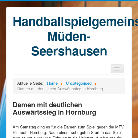
Handballspielgemein
Müden-
Seershausen
Home
Aktuelle Seite:
Home
Uncategorised
Damen mit deutlichen Auswärtssieg in Hornburg
Teams
Training
Damen mit deutlichen
Auswärtssieg in Hornburg
Kontakt
Förderkreis
Am Samstag ging es für die Damen zum Spiel gegen die MTV
Sponsoren
Eintracht Hornburg. Nach einem sehr guten Start in das Spiel
ging es mit einer 2:12 Führung in die Halbzeit. Auch wenn die