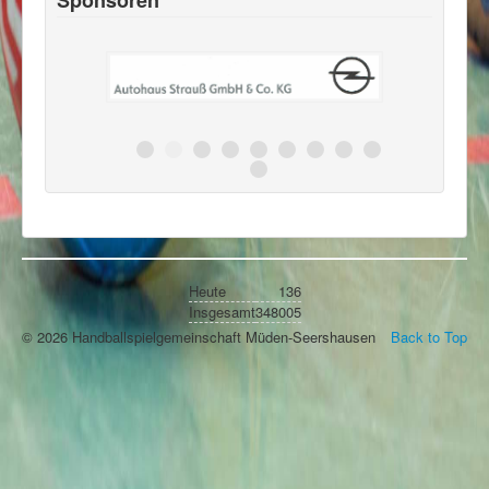
Sponsoren
Heute
136
Insgesamt
348005
© 2026 Handballspielgemeinschaft Müden-Seershausen
Back to Top