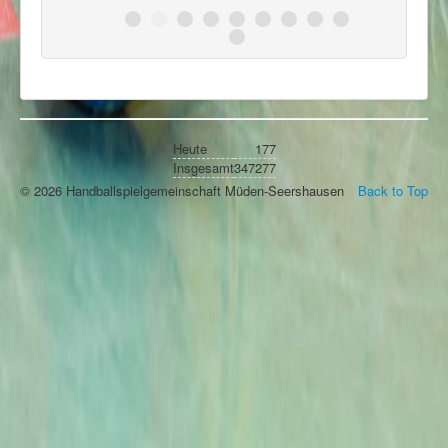
Heute
177
Insgesamt
347277
© 2026 Handballspielgemeinschaft Müden-Seershausen
Back to Top