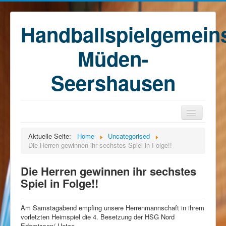
Handballspielgemein
Müden-
Seershausen
Home
Aktuelle Seite:
Home
Uncategorised
Die Herren gewinnen ihr sechstes Spiel in Folge!!
Teams
Training
Die Herren gewinnen ihr sechstes
Spiel in Folge!!
Kontakt
Förderkreis
Am Samstagabend empfing unsere Herrenmannschaft in ihrem
Sponsoren
vorletzten Heimspiel die 4. Besetzung der HSG Nord
Edemissen/ Uetze.