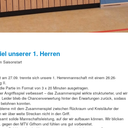
iel unserer 1. Herren
m Saisonstart
t am 27.09. trennte sich unsere 1. Herrenmannschaft mit einem 26:26-
 II.
 die Partie im Format von 3 x 20 Minuten ausgetragen.
r Angriffsspiel verbessert – das Zusammenspiel wirkte strukturierter, und wir
. Leider blieb die Chancenverwertung hinter den Erwartungen zurück, sodass
d belohnen konnten.
robleme mit dem Zusammenspiel zwischen Rückraum und Kreisläufer der
ir über weite Strecken nicht in den Griff.
amt solide Mannschaftsleistung, auf der wir aufbauen können. Wir blicken
. gegen den MTV Gifhorn und fühlen uns gut vorbereitet.