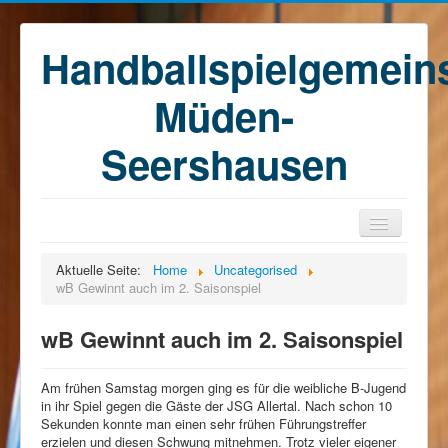
Handballspielgemein
Müden-
Seershausen
Home
Aktuelle Seite:
Home
Uncategorised
wB Gewinnt auch im 2. Saisonspiel
Teams
Training
wB Gewinnt auch im 2. Saisonspiel
Kontakt
Am frühen Samstag morgen ging es für die weibliche B-Jugend
Förderkreis
in ihr Spiel gegen die Gäste der JSG Allertal. Nach schon 10
Sekunden konnte man einen sehr frühen Führungstreffer
Sponsoren
erzielen und diesen Schwung mitnehmen. Trotz vieler eigener