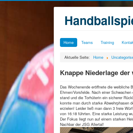
Handballsp
Home
Teams
Training
Konta
Aktuelle Seite:
Home
Uncategoris
Knappe Niederlage der 
Das Wochenende eröffnete die weibliche 
Ehmen/Vorsfelde. Nach einer Schwachen er
stand und die Torhüterin ein sicherer Rüc
konnte man durch starke Abwehrphasen de
erzielen! Leider ließ man dann 3 freie
Würf
von 16:18 führten. Eine starke Leistung w
Der Fokus liegt nun auf einem starken Hei
Nachbar der JSG Allertal!