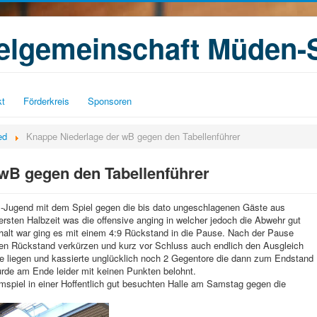
ielgemeinschaft Müden-
kt
Förderkreis
Sponsoren
ed
Knappe Niederlage der wB gegen den Tabellenführer
wB gegen den Tabellenführer
B-Jugend mit dem Spiel gegen die bis dato ungeschlagenen Gäste aus
sten Halbzeit was die offensive anging in welcher jedoch die Abwehr gut
khalt war ging es mit einem 4:9 Rückstand in die Pause. Nach der Pause
n Rückstand verkürzen und kurz vor Schluss auch endlich den Ausgleich
e liegen und kassierte unglücklich noch 2 Gegentore die dann zum Endstand
urde am Ende leider mit keinen Punkten belohnt.
mspiel in einer Hoffentlich gut besuchten Halle am Samstag gegen die