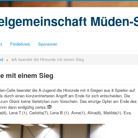
ielgemeinschaft Müden-
kt
Förderkreis
Sponsoren
ed
wA beendet die Hinrunde mit einem Sieg
e mit einem Sieg
n-Celle beendet die A-Jugend die Hinrunde mit 4 Siegen aus 8 Spielen auf
s durch einen konzentrierteren Angriff am Ende für sich entscheiden. Die
 zum Glück keine Verletzten zum Vorschein. Das einzige Opfer am Ende des
🙈
vin dann endgültig zeriss.
a(6), Lena T.(1), Carlotta(7), Lena B.(1), Anne(1), Alina(6), Matilda(1), Eva,