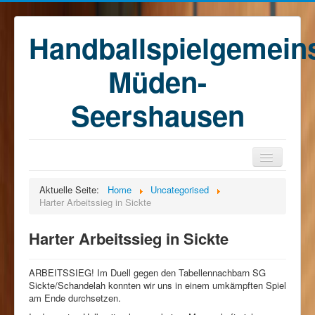
Handballspielgemein
Müden-
Seershausen
Home
Aktuelle Seite:
Home
Uncategorised
Harter Arbeitssieg in Sickte
Teams
Training
Harter Arbeitssieg in Sickte
Kontakt
ARBEITSSIEG! Im Duell gegen den Tabellennachbarn SG
Förderkreis
Sickte/Schandelah konnten wir uns in einem umkämpften Spiel
am Ende durchsetzen.
Sponsoren