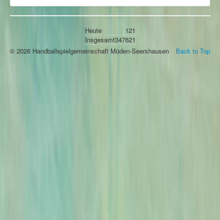
Heute
121
Insgesamt
347621
© 2026 Handballspielgemeinschaft Müden-Seershausen
Back to Top