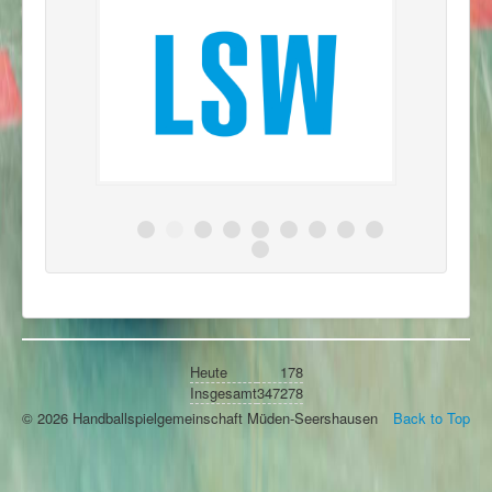
Heute
178
Insgesamt
347278
© 2026 Handballspielgemeinschaft Müden-Seershausen
Back to Top