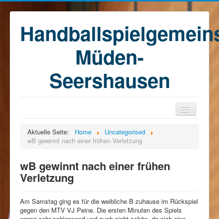
Handballspielgemein
Müden-
Seershausen
Home
Aktuelle Seite:
Home
Uncategorised
wB gewinnt nach einer frühen Verletzung
Teams
Training
wB gewinnt nach einer frühen
Verletzung
Kontakt
Förderkreis
Am Samstag ging es für die weibliche B zuhause im Rückspiel
Sponsoren
gegen den MTV VJ Peine. Die ersten Minuten des Spiels
waren sehr schleppend und auch nicht schön, da sich eine