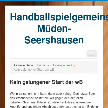
Handballspielgemein
Müden-
Seershausen
Home
Aktuelle Seite:
Home
Uncategorised
Kein gelungener Start der wB
Teams
Training
Kein gelungener Start der wB
Kontakt
Wenn es schon nicht läuft, dann aber richtig! Das letzte Spiel
Förderkreis
des Wochenende bestitt die wB gegen den aktuellen
Tabellenführer aus Thiede. Zu viele Fehlpässe, unkreative
Sponsoren
Angriffe und unsichere Abschlüsse führten zu einer am Ende in