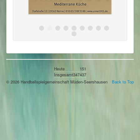
Heute
151
Insgesamt
347437
© 2026 Handballspielgemeinschaft Müden-Seershausen
Back to Top