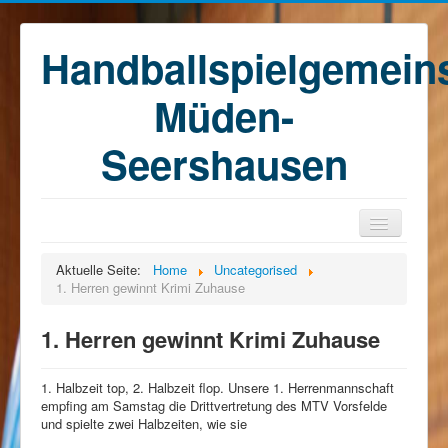
Handballspielgemein
Müden-
Seershausen
Home
Aktuelle Seite:
Home
Uncategorised
1. Herren gewinnt Krimi Zuhause
Teams
Training
1. Herren gewinnt Krimi Zuhause
Kontakt
1. Halbzeit top, 2. Halbzeit flop. Unsere 1. Herrenmannschaft
Förderkreis
empfing am Samstag die Drittvertretung des MTV Vorsfelde
und spielte zwei Halbzeiten, wie sie
Sponsoren