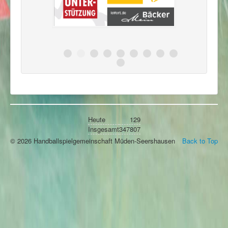
Heute
129
Insgesamt
347807
© 2026 Handballspielgemeinschaft Müden-Seershausen
Back to Top