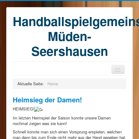
Handballspielgemein
Müden-
Seershausen
Home
Aktuelle Seite:
Home
Teams
Heimsieg der Damen!
Training
HEIMSIEG!
Kontakt
Im letzten Heimspiel der Saison konnte unsere Damen
Förderkreis
nochmal zeigen was sie kann!
Schnell konnte man sich einen Vorsprung erspielen, welchen
Sponsoren
man dann bis zum Ende nicht mehr aus der Hand gegeben hat.