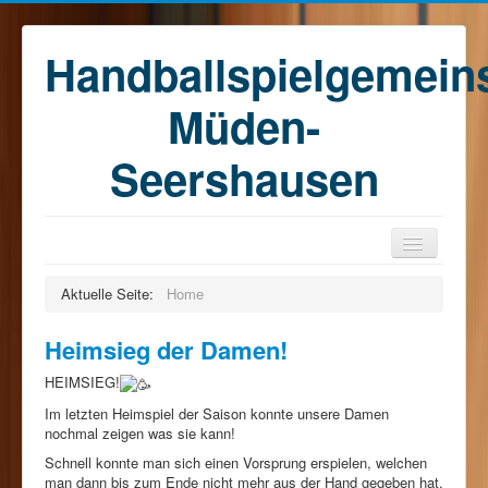
Handballspielgemein
Müden-
Seershausen
Home
Aktuelle Seite:
Home
Teams
Heimsieg der Damen!
Training
HEIMSIEG!
Kontakt
Im letzten Heimspiel der Saison konnte unsere Damen
Förderkreis
nochmal zeigen was sie kann!
Schnell konnte man sich einen Vorsprung erspielen, welchen
Sponsoren
man dann bis zum Ende nicht mehr aus der Hand gegeben hat.