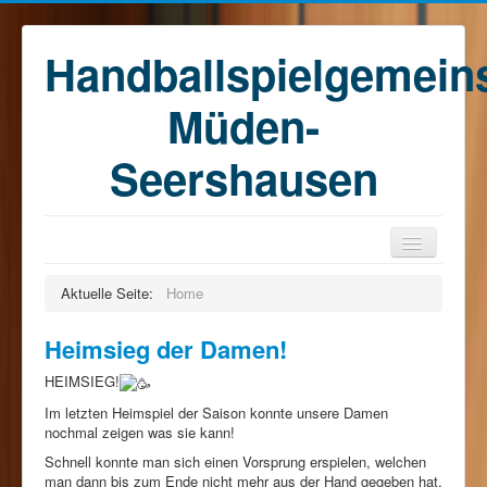
Handballspielgemein
Müden-
Seershausen
Home
Aktuelle Seite:
Home
Teams
Heimsieg der Damen!
Training
HEIMSIEG!
Kontakt
Im letzten Heimspiel der Saison konnte unsere Damen
Förderkreis
nochmal zeigen was sie kann!
Schnell konnte man sich einen Vorsprung erspielen, welchen
Sponsoren
man dann bis zum Ende nicht mehr aus der Hand gegeben hat.