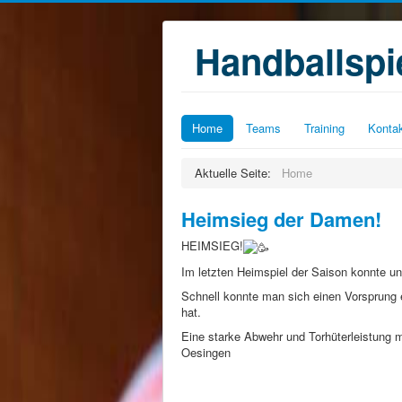
Handballsp
Home
Teams
Training
Konta
Aktuelle Seite:
Home
Heimsieg der Damen!
HEIMSIEG!
Im letzten Heimspiel der Saison konnte 
Schnell konnte man sich einen Vorsprung
hat.
Eine starke Abwehr und Torhüterleistung 
Oesingen