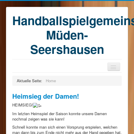
Handballspielgemein
Müden-
Seershausen
Home
Aktuelle Seite:
Home
Teams
Heimsieg der Damen!
Training
HEIMSIEG!
Kontakt
Im letzten Heimspiel der Saison konnte unsere Damen
Förderkreis
nochmal zeigen was sie kann!
Schnell konnte man sich einen Vorsprung erspielen, welchen
Sponsoren
man dann bis zum Ende nicht mehr aus der Hand gegeben hat.