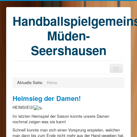
Handballspielgemein
Müden-
Seershausen
Home
Aktuelle Seite:
Home
Teams
Heimsieg der Damen!
Training
HEIMSIEG!
Kontakt
Im letzten Heimspiel der Saison konnte unsere Damen
Förderkreis
nochmal zeigen was sie kann!
Schnell konnte man sich einen Vorsprung erspielen, welchen
Sponsoren
man dann bis zum Ende nicht mehr aus der Hand gegeben hat.