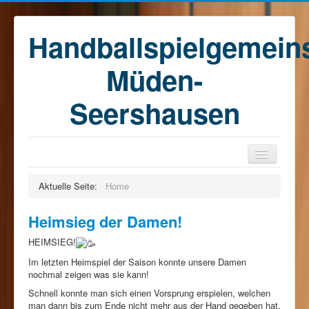
Handballspielgemein
Müden-
Seershausen
Home
Aktuelle Seite:
Home
Teams
Heimsieg der Damen!
Training
HEIMSIEG!
Kontakt
Im letzten Heimspiel der Saison konnte unsere Damen
Förderkreis
nochmal zeigen was sie kann!
Schnell konnte man sich einen Vorsprung erspielen, welchen
Sponsoren
man dann bis zum Ende nicht mehr aus der Hand gegeben hat.