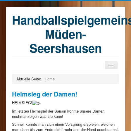
Handballspielgemein
Müden-
Seershausen
Home
Aktuelle Seite:
Home
Teams
Heimsieg der Damen!
Training
HEIMSIEG!
Kontakt
Im letzten Heimspiel der Saison konnte unsere Damen
Förderkreis
nochmal zeigen was sie kann!
Schnell konnte man sich einen Vorsprung erspielen, welchen
Sponsoren
man dann bis zum Ende nicht mehr aus der Hand gegeben hat.