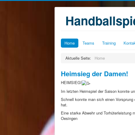
Handballsp
Home
Teams
Training
Konta
Aktuelle Seite:
Home
Heimsieg der Damen!
HEIMSIEG!
Im letzten Heimspiel der Saison konnte 
Schnell konnte man sich einen Vorsprung
hat.
Eine starke Abwehr und Torhüterleistung 
Oesingen