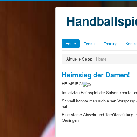
Handballsp
Home
Teams
Training
Konta
Aktuelle Seite:
Home
Heimsieg der Damen!
HEIMSIEG!
Im letzten Heimspiel der Saison konnte 
Schnell konnte man sich einen Vorsprung
hat.
Eine starke Abwehr und Torhüterleistung 
Oesingen