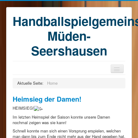
Handballspielgemein
Müden-
Seershausen
Home
Aktuelle Seite:
Home
Teams
Heimsieg der Damen!
Training
HEIMSIEG!
Kontakt
Im letzten Heimspiel der Saison konnte unsere Damen
Förderkreis
nochmal zeigen was sie kann!
Schnell konnte man sich einen Vorsprung erspielen, welchen
Sponsoren
man dann bis zum Ende nicht mehr aus der Hand gegeben hat.