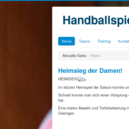
Handballsp
Home
Teams
Training
Konta
Aktuelle Seite:
Home
Heimsieg der Damen!
HEIMSIEG!
Im letzten Heimspiel der Saison konnte 
Schnell konnte man sich einen Vorsprung
hat.
Eine starke Abwehr und Torhüterleistung 
Oesingen