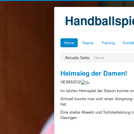
Handballsp
Home
Teams
Training
Konta
Aktuelle Seite:
Home
Heimsieg der Damen!
HEIMSIEG!
Im letzten Heimspiel der Saison konnte 
Schnell konnte man sich einen Vorsprung
hat.
Eine starke Abwehr und Torhüterleistung 
Oesingen