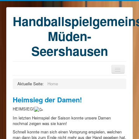
Handballspielgemein
Müden-
Seershausen
Home
Aktuelle Seite:
Home
Teams
Heimsieg der Damen!
Training
HEIMSIEG!
Kontakt
Im letzten Heimspiel der Saison konnte unsere Damen
Förderkreis
nochmal zeigen was sie kann!
Schnell konnte man sich einen Vorsprung erspielen, welchen
Sponsoren
man dann bis zum Ende nicht mehr aus der Hand gegeben hat.