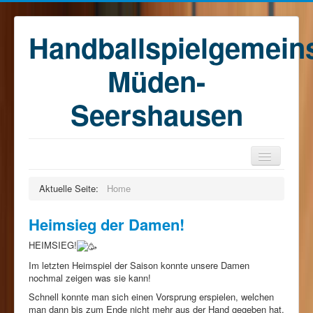
Handballspielgemein
Müden-
Seershausen
Home
Aktuelle Seite:
Home
Teams
Heimsieg der Damen!
Training
HEIMSIEG!
Kontakt
Im letzten Heimspiel der Saison konnte unsere Damen
Förderkreis
nochmal zeigen was sie kann!
Schnell konnte man sich einen Vorsprung erspielen, welchen
Sponsoren
man dann bis zum Ende nicht mehr aus der Hand gegeben hat.