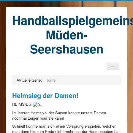
Handballspielgemein
Müden-
Seershausen
Home
Aktuelle Seite:
Home
Teams
Heimsieg der Damen!
Training
HEIMSIEG!
Kontakt
Im letzten Heimspiel der Saison konnte unsere Damen
Förderkreis
nochmal zeigen was sie kann!
Schnell konnte man sich einen Vorsprung erspielen, welchen
Sponsoren
man dann bis zum Ende nicht mehr aus der Hand gegeben hat.