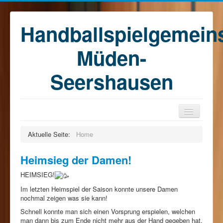
Handballspielgemein
Müden-
Seershausen
Home
Aktuelle Seite:
Home
Teams
Heimsieg der Damen!
Training
HEIMSIEG!
Kontakt
Im letzten Heimspiel der Saison konnte unsere Damen
Förderkreis
nochmal zeigen was sie kann!
Schnell konnte man sich einen Vorsprung erspielen, welchen
Sponsoren
man dann bis zum Ende nicht mehr aus der Hand gegeben hat.