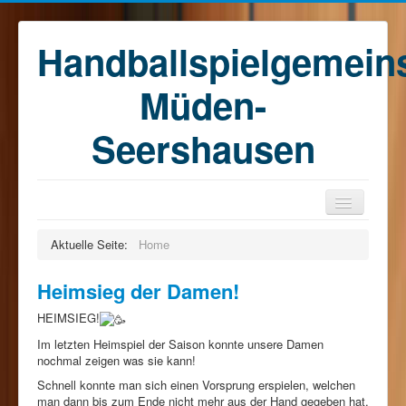
Handballspielgemein
Müden-
Seershausen
Home
Aktuelle Seite:
Home
Teams
Heimsieg der Damen!
Training
HEIMSIEG!
Kontakt
Im letzten Heimspiel der Saison konnte unsere Damen
Förderkreis
nochmal zeigen was sie kann!
Schnell konnte man sich einen Vorsprung erspielen, welchen
Sponsoren
man dann bis zum Ende nicht mehr aus der Hand gegeben hat.