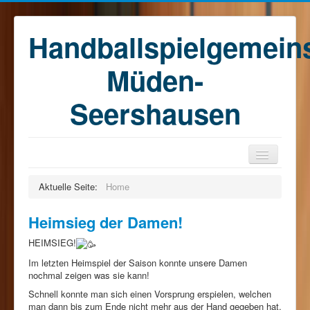
Handballspielgemein
Müden-
Seershausen
Home
Aktuelle Seite:
Home
Teams
Heimsieg der Damen!
Training
HEIMSIEG!
Kontakt
Im letzten Heimspiel der Saison konnte unsere Damen
Förderkreis
nochmal zeigen was sie kann!
Schnell konnte man sich einen Vorsprung erspielen, welchen
Sponsoren
man dann bis zum Ende nicht mehr aus der Hand gegeben hat.