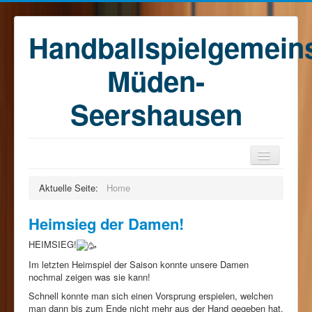
Handballspielgemein
Müden-
Seershausen
Home
Aktuelle Seite:
Home
Teams
Heimsieg der Damen!
Training
HEIMSIEG!
Kontakt
Im letzten Heimspiel der Saison konnte unsere Damen
Förderkreis
nochmal zeigen was sie kann!
Schnell konnte man sich einen Vorsprung erspielen, welchen
Sponsoren
man dann bis zum Ende nicht mehr aus der Hand gegeben hat.