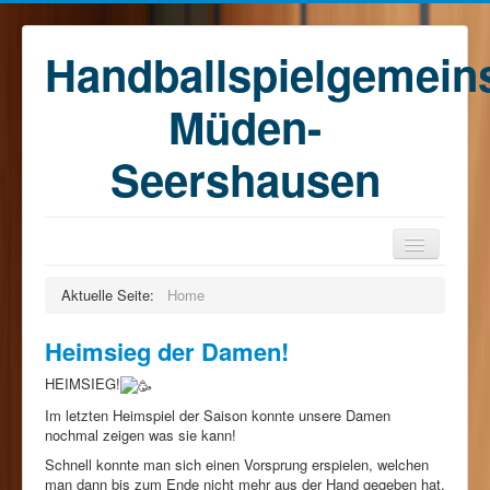
Handballspielgemein
Müden-
Seershausen
Home
Aktuelle Seite:
Home
Teams
Heimsieg der Damen!
Training
HEIMSIEG!
Kontakt
Im letzten Heimspiel der Saison konnte unsere Damen
Förderkreis
nochmal zeigen was sie kann!
Schnell konnte man sich einen Vorsprung erspielen, welchen
Sponsoren
man dann bis zum Ende nicht mehr aus der Hand gegeben hat.