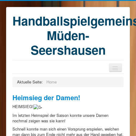
Handballspielgemein
Müden-
Seershausen
Home
Aktuelle Seite:
Home
Teams
Heimsieg der Damen!
Training
HEIMSIEG!
Kontakt
Im letzten Heimspiel der Saison konnte unsere Damen
Förderkreis
nochmal zeigen was sie kann!
Schnell konnte man sich einen Vorsprung erspielen, welchen
Sponsoren
man dann bis zum Ende nicht mehr aus der Hand gegeben hat.