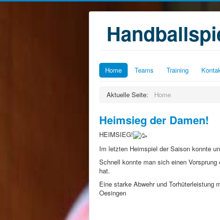
Handballsp
Home
Teams
Training
Konta
Aktuelle Seite:
Home
Heimsieg der Damen!
HEIMSIEG!
Im letzten Heimspiel der Saison konnte 
Schnell konnte man sich einen Vorsprung
hat.
Eine starke Abwehr und Torhüterleistung 
Oesingen