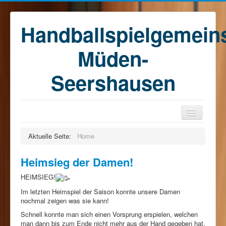
Handballspielgemein
Müden-
Seershausen
Home
Aktuelle Seite:
Home
Teams
Heimsieg der Damen!
Training
HEIMSIEG!
Kontakt
Im letzten Heimspiel der Saison konnte unsere Damen
Förderkreis
nochmal zeigen was sie kann!
Schnell konnte man sich einen Vorsprung erspielen, welchen
Sponsoren
man dann bis zum Ende nicht mehr aus der Hand gegeben hat.