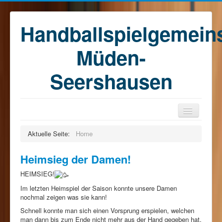
Handballspielgemein
Müden-
Seershausen
Home
Aktuelle Seite:
Home
Teams
Heimsieg der Damen!
Training
HEIMSIEG!
Kontakt
Im letzten Heimspiel der Saison konnte unsere Damen
Förderkreis
nochmal zeigen was sie kann!
Schnell konnte man sich einen Vorsprung erspielen, welchen
Sponsoren
man dann bis zum Ende nicht mehr aus der Hand gegeben hat.