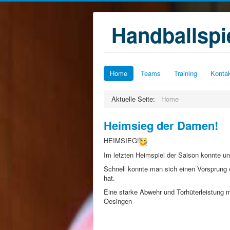
Handballsp
Home
Teams
Training
Konta
Aktuelle Seite:
Home
Heimsieg der Damen!
HEIMSIEG!
Im letzten Heimspiel der Saison konnte 
Schnell konnte man sich einen Vorsprung
hat.
Eine starke Abwehr und Torhüterleistung 
Oesingen