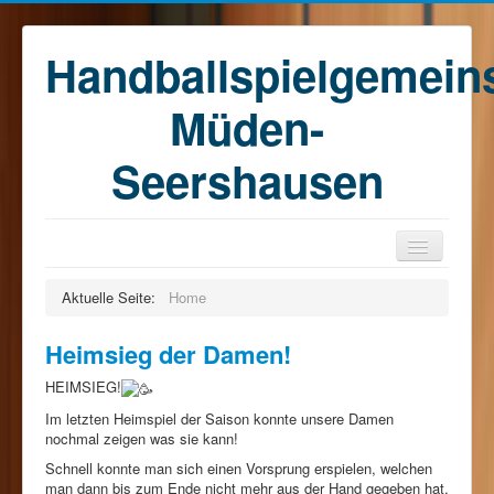
Handballspielgemein
Müden-
Seershausen
Home
Aktuelle Seite:
Home
Teams
Heimsieg der Damen!
Training
HEIMSIEG!
Kontakt
Im letzten Heimspiel der Saison konnte unsere Damen
Förderkreis
nochmal zeigen was sie kann!
Schnell konnte man sich einen Vorsprung erspielen, welchen
Sponsoren
man dann bis zum Ende nicht mehr aus der Hand gegeben hat.