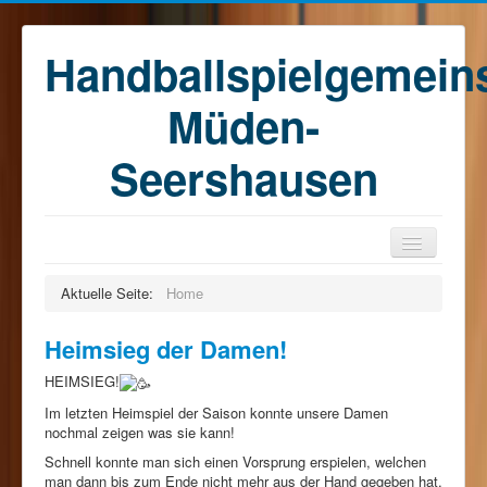
Handballspielgemein
Müden-
Seershausen
Home
Aktuelle Seite:
Home
Teams
Heimsieg der Damen!
Training
HEIMSIEG!
Kontakt
Im letzten Heimspiel der Saison konnte unsere Damen
Förderkreis
nochmal zeigen was sie kann!
Schnell konnte man sich einen Vorsprung erspielen, welchen
Sponsoren
man dann bis zum Ende nicht mehr aus der Hand gegeben hat.