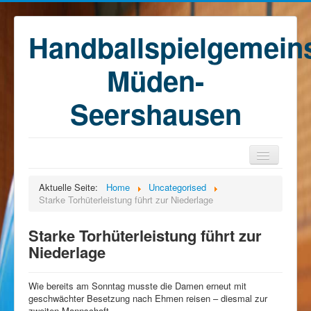
Handballspielgemein
Müden-
Seershausen
Home
Aktuelle Seite:
Home
Uncategorised
Starke Torhüterleistung führt zur Niederlage
Teams
Training
Starke Torhüterleistung führt zur
Niederlage
Kontakt
Förderkreis
Wie bereits am Sonntag musste die Damen erneut mit
Sponsoren
geschwächter Besetzung nach Ehmen reisen – diesmal zur
zweiten Mannschaft.